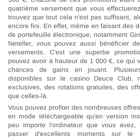
quatrième versement que vous effectuerez
trouvez que tout cela n'est pas suffisant, 
encore fini. En effet, même en faisant des 
de portefeuille électronique, notamment Giro
Neteller, vous pouvez aussi bénéficier d
versements. C'est une superbe promoti
pouvez avoir à hauteur de 1 000 €, ce qui 
chances de gains en jouant. Plusieur
disponibles sur le casino Deuce Club,
exclusives, des rotations gratuites, des offr
que celles-là.
Vous pouvez profiter des nombreuses offres
en mode téléchargeable qu'en version ins
peu importe l'ordinateur que vous avez,
passer d'excellents moments sur le