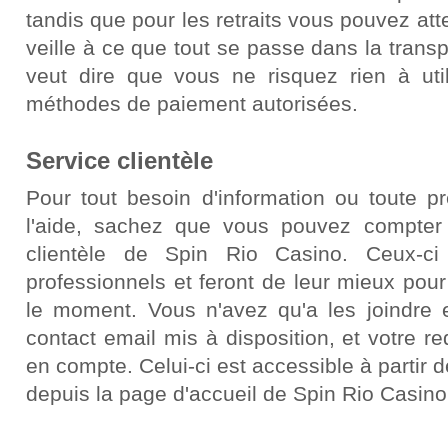
tandis que pour les retraits vous pouvez atte
veille à ce que tout se passe dans la transp
veut dire que vous ne risquez rien à util
méthodes de paiement autorisées.
Service clientèle
Pour tout besoin d'information ou toute p
l'aide, sachez que vous pouvez compter 
clientèle de Spin Rio Casino. Ceux-ci 
professionnels et feront de leur mieux pour
le moment. Vous n'avez qu'a les joindre en
contact email mis à disposition, et votre r
en compte. Celui-ci est accessible à partir d
depuis la page d'accueil de Spin Rio Casino