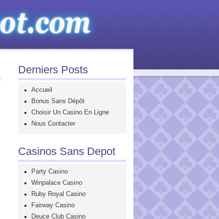
Derniers Posts
Accueil
Bonus Sans Dépôt
Choisir Un Casino En Ligne
Nous Contacter
Casinos Sans Depot
Party Casino
Winpalace Casino
Ruby Royal Casino
Fairway Casino
Deuce Club Casino